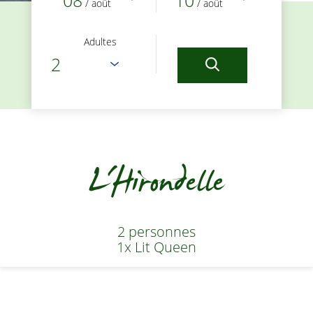
08
10
/ août
/ août
Adultes
L'Hirondelle
2 personnes
1x Lit Queen