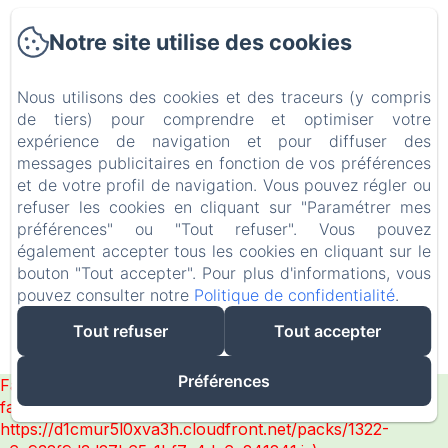
La Ferme de Moulhac
Notre site utilise des cookies
Les chambres
Nous utilisons des cookies et des traceurs (y compris
Le Gîte Aubrac Bien-être
de tiers) pour comprendre et optimiser votre
expérience de navigation et pour diffuser des
Autour de la ferme
messages publicitaires en fonction de vos préférences
et de votre profil de navigation. Vous pouvez régler ou
refuser les cookies en cliquant sur "Paramétrer mes
Contact
préférences" ou "Tout refuser". Vous pouvez
également accepter tous les cookies en cliquant sur le
EN
FR
bouton "Tout accepter". Pour plus d'informations, vous
pouvez consulter notre
Politique de confidentialité
.
Tout refuser
Tout accepter
Créé par Amenitiz
Préférences
Failed to load BookingEngine/index: Loading chunk 1322
failed. (missing:
https://d1cmur5l0xva3h.cloudfront.net/packs/1322-