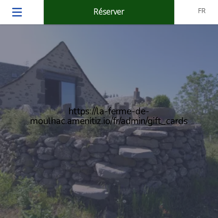
FR
Réserver
https://la-ferme-de-
moulhac.amenitiz.io/fr/admin/gift_cards